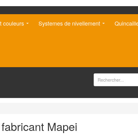
t couleurs
Systemes de nivellement
Quincaill
 fabricant Mapei