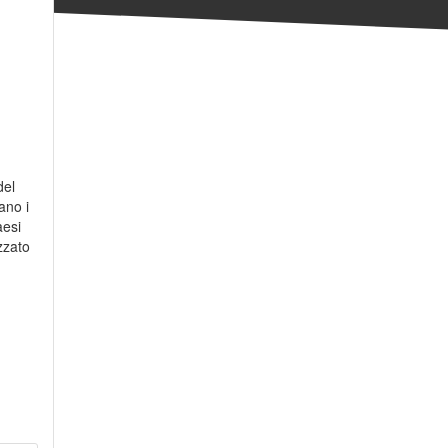
del
ano i
aesi
zzato