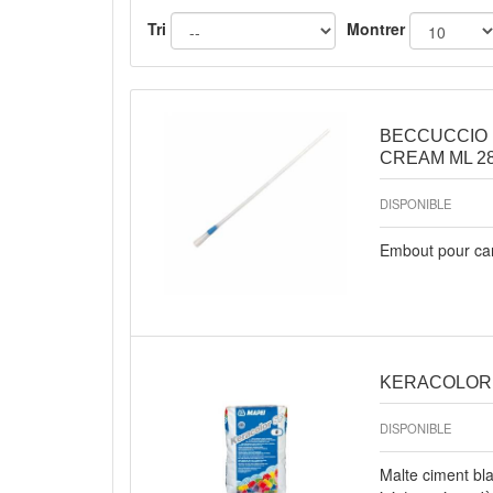
Tri
Montrer
Aperçu rapide
BECCUCCIO 
CREAM ML 2
DISPONIBLE
Embout pour ca
Aperçu rapide
KERACOLOR B
DISPONIBLE
Malte ciment bl