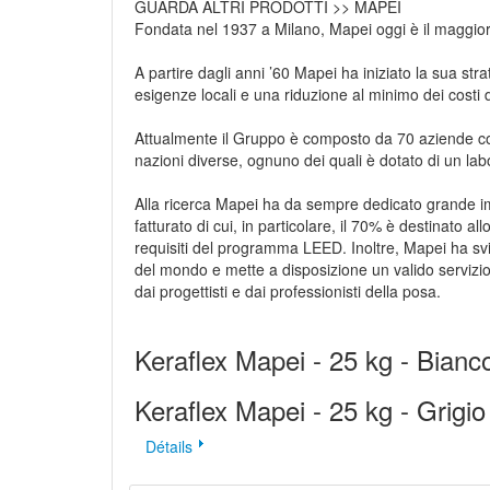
GUARDA ALTRI PRODOTTI >>
MAPEI
Fondata nel 1937 a Milano, Mapei oggi è il maggior p
A partire dagli anni ’60 Mapei ha iniziato la sua st
Aperçu rapide
esigenze locali e una riduzione al minimo dei costi d
Attualmente il Gruppo è composto da 70 aziende cons
nazioni diverse, ognuno dei quali è dotato di un labo
Alla ricerca Mapei ha da sempre dedicato grande imp
fatturato di cui, in particolare, il 70% è destinato al
requisiti del programma LEED. Inoltre, Mapei ha svil
del mondo e mette a disposizione un valido servizio
dai progettisti e dai professionisti della posa.
Aperçu rapide
Keraflex Mapei - 25 kg - Bianc
Keraflex Mapei - 25 kg - Grigio
Détails