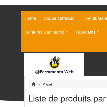
Home
Coupe carreaux
Peintures e
Peintures San Marco
Fabricants
>
Mapei
Liste de produits par