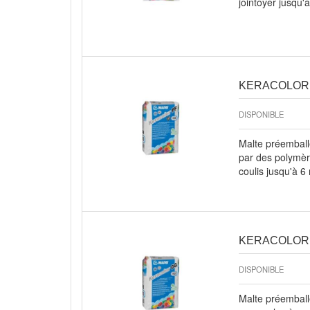
jointoyer jusqu'
Aperçu rapide
KERACOLOR F
DISPONIBLE
Malte préemball
par des polymère
coulis jusqu'à 
Aperçu rapide
KERACOLOR 
DISPONIBLE
Malte préemball