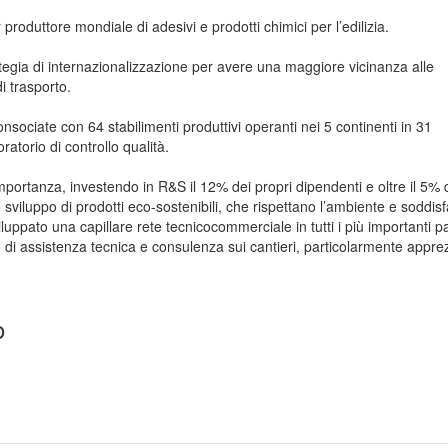
roduttore mondiale di adesivi e prodotti chimici per l’edilizia.
rategia di internazionalizzazione per avere una maggiore vicinanza alle
i trasporto.
ociate con 64 stabilimenti produttivi operanti nei 5 continenti in 31
ratorio di controllo qualità.
ortanza, investendo in R&S il 12% dei propri dipendenti e oltre il 5% 
lo sviluppo di prodotti eco-sostenibili, che rispettano l’ambiente e soddisf
uppato una capillare rete tecnicocommerciale in tutti i più importanti p
 di assistenza tecnica e consulenza sui cantieri, particolarmente appre
o