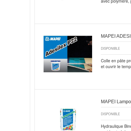
avec polymère, 
Aperçu rapide
MAPEI ADESI
DISPONIBLE
Colle en pâte pr
et ouvrir le tem
Aperçu rapide
MAPEI Lampo
DISPONIBLE
Hydraulique Binde