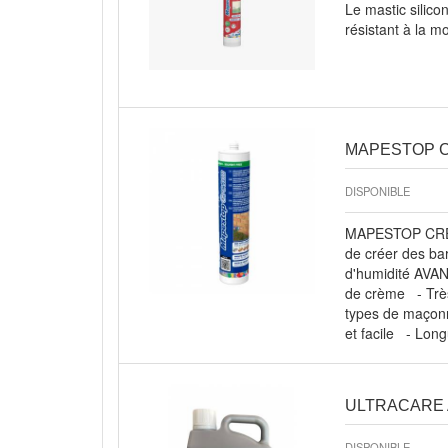
Le mastic silico
résistant à la m
MAPESTOP C
DISPONIBLE
MAPESTOP CREAM
de créer des ba
d'humidité AVAN
de crème - Très
types de maçonn
et facile - Lon
ULTRACARE 
DISPONIBLE