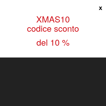
x
≡
XMAS10
codice sconto
Warenkorb
(Leer)
del 10 %
>
Fliesen Verlegehilfe
>
Laschen 2 mm
Verlegehilfe für Fliesen